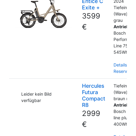
Entice C
2024
Exite +
Tiefeinstei
(Wave)
3599
grau
€
Antrieb
Bosch
Performan
Line 75Nm
545Wh Ak
Details und
Reservieru
Hercules
Tiefeinstei
Futura
(Wave)
Leider kein Bild
Compact
braun matt
verfügbar
R8
Antrieb
Bosch Acti
2999
line plus
€
400Wh