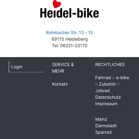
Rohrbacher Str. 13 - 15
69115 Heidelberg
Tel. 06221-23170
SERVICE &
RECHTLICHES
Login
MEHR
Fahrrad :: e-bike
Kontakt
:: Zubehör ::
Jobrad
Datenschutz
Impressum
Mainz
Darmstadt
Sparrad