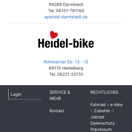
64289 Darmstadt
Tel. 06151-781100
sparrad-darmstadt.de
Rohrbacher Str. 13 - 15
69115 Heidelberg
Tel. 06221-23170
SERVICE &
RECHTLICHES
Login
MEHR
Fahrrad :: e-bike
Kontakt
:: Zubehör ::
Jobrad
Datenschutz
Impressum