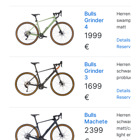
Bulls
Herrenrah
Grinder
swamp gre
4
matt
1999
Details und
€
Reservieru
Bulls
Herrenrah
Grinder
schwarz ma
3
problue ma
1699
Details und
€
Reservieru
Bulls
Herrenrah
Machete
schwarz
matt/carbo
2399
light emera