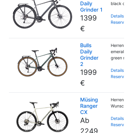
Daily
black chro
Grinder 1
Details und
1399
Reservieru
€
Bulls
Herrenrah
Daily
emerald
Grinder
green matt
2
Details und
1999
Reservieru
€
Müsing
Herrenrah
Ranger
Wunschfar
CX
Details und
Ab
Reservieru
2249