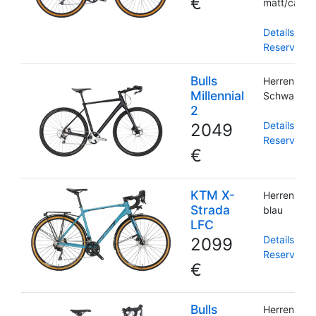
€
matt/carbo
Details und
Reservieru
Bulls
Herrenrah
Millennial
Schwarz m
2
Details und
2049
Reservieru
€
KTM X-
Herrenrah
Strada
blau
LFC
Details und
2099
Reservieru
€
Bulls
Herrenrah