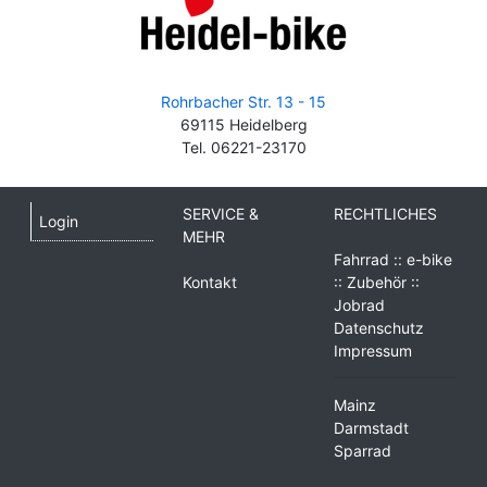
Rohrbacher Str. 13 - 15
69115 Heidelberg
Tel. 06221-23170
SERVICE &
RECHTLICHES
Login
MEHR
Fahrrad :: e-bike
Kontakt
:: Zubehör ::
Jobrad
Datenschutz
Impressum
Mainz
Darmstadt
Sparrad