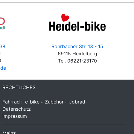
 38
Rohrbacher Str. 13 - 15
t
69115 Heidelberg
0
Tel. 06221-23170
.de
RECHTLICHES
Fahrrad :: e-bike :: Zubehör :: Jobrad
Datenschutz
Impressum
Mainz